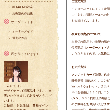
ご注文方法
ゆるゆるお教室
インターネットにて２４時間
お教室の作品集
ご注文やご質問メールへの対
を心掛けております。
オーダーメイド
オーダーメイド
在庫切れ商品について
過去の作品
在庫切れ商品をご希望の場合
代替商品（オーダーメイド含
いただきますので、お気軽に
私が作っています♪
お支払方法
クレジットカード決済、代金
郵便振替（前払い）、コンビ
こんにちは。
Yahoo！ウォレット、楽天
デザイナーの関原和枝です。ご来
※代金引換は３３０円、コン
店いただきましてありがとうござ
(５５，０００円以上の場合
います。
の手数料を別途貰い受けます
ご結婚、お誕生日、各種イベン