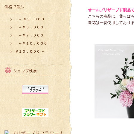
価格で選ぶ
オールプリザーブド製品で
こちらの商品は、葉っぱも全
～ ￥３，０００
造花は一切使用しておりま
～￥５，０００
～￥７，０００
～￥１０，０００
￥１０，０００ ～
ショップ検索