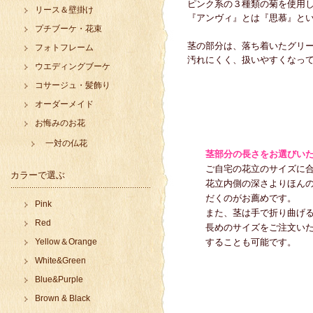
ピンク系の３種類の菊を使用
リース＆壁掛け
『アンヴィ』とは『思慕』と
プチブーケ・花束
茎の部分は、落ち着いたグリ
フォトフレーム
汚れにくく、扱いやすくなっ
ウエディングブーケ
コサージュ・髪飾り
オーダーメイド
お悔みのお花
一対の仏花
茎部分の長さをお選びいた
ご自宅の花立のサイズに合
カラーで選ぶ
花立内側の深さよりほんの
だくのがお薦めです。
Pink
また、茎は手で折り曲げる
Red
長めのサイズをご注文いた
Yellow＆Orange
することも可能です。
White&Green
Blue&Purple
Brown & Black