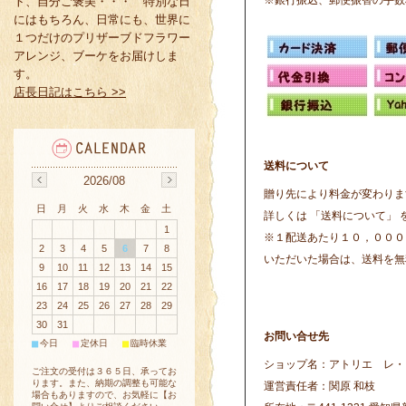
※銀行振込、郵便振替の手数
ト、自分ご褒美・・・ 特別な日
にはもちろん、日常にも、世界に
１つだけのプリザーブドフラワー
アレンジ、ブーケをお届けしま
す。
店長日記はこちら >>
送料について
2026/08
贈り先により料金が変わりま
日
月
火
水
木
金
土
詳しくは 「
送料について
」
1
※１配送あたり１０，０００
2
3
4
5
6
7
8
いただいた場合は、送料を無
9
10
11
12
13
14
15
16
17
18
19
20
21
22
23
24
25
26
27
28
29
30
31
お問い合せ先
■
■
■
今日
定休日
臨時休業
ショップ名：アトリエ レ・フェ ( A
ご注文の受付は３６５日、承ってお
ります。また、納期の調整も可能な
運営責任者：関原 和枝
場合もありますので、お気軽に【
お