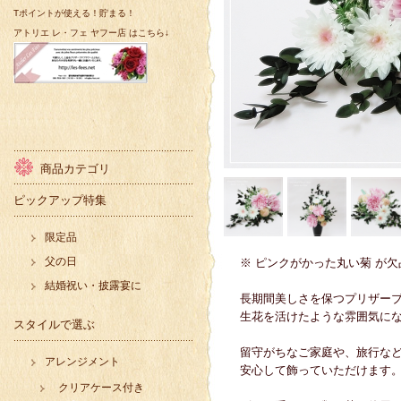
Tポイントが使える！貯まる！
アトリエ レ・フェ ヤフー店 はこちら↓
商品カテゴリ
ピックアップ特集
限定品
父の日
※ ピンクがかった丸い菊 が
結婚祝い・披露宴に
長期間美しさを保つプリザー
生花を活けたような雰囲気に
スタイルで選ぶ
留守がちなご家庭や、旅行な
アレンジメント
安心して飾っていただけます
クリアケース付き