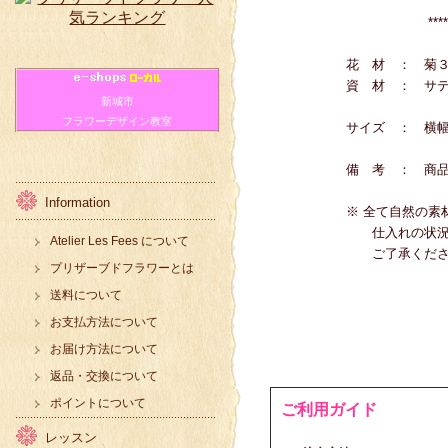
****
花 材 ： 菊３種、
資 材 ： サテン
新城市
フラワーデザイン教室
サイズ ： 横幅最大約２
備 考 ： 商品に花
Information
※ 全て自然の素材を使用
仕入れの状況によりグリ
Atelier Les Fees について
ご了承ください
プリザーブドフラワーとは
送料について
お支払方法について
お届け方法について
返品・交換について
ポイントについて
ご利用ガイド
レッスン